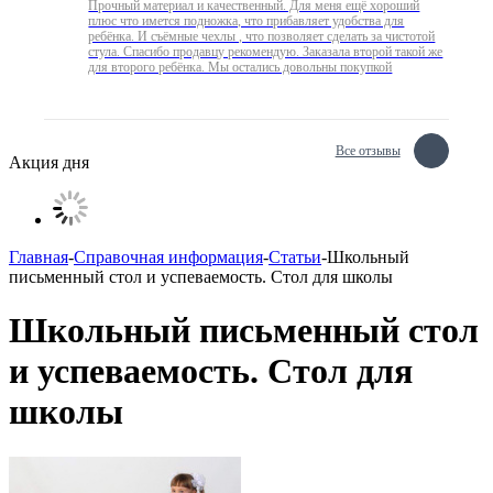
Прочный материал и качественный. Для меня ещё хороший
плюс что имется подножка, что прибавляет удобства для
ребёнка. И съёмные чехлы , что позволяет сделать за чистотой
стула. Спасибо продавцу рекомендую. Заказала второй такой же
для второго ребёнка. Мы остались довольны покупкой
Все отзывы
Акция дня
Главная
-
Справочная информация
-
Статьи
-
Школьный
письменный стол и успеваемость. Стол для школы
Школьный письменный стол
и успеваемость. Стол для
школы