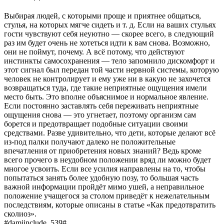
Выбирая людей, с которыми проще и приятнее общаться,
стулья, на которых мягче сидеть и т. д. Если на ваших стульях
гости чувствуют себя неуютно — скорее всего, в следующий
раз им будет очень не хотеться идти к вам снова. Возможно,
они не поймут, почему. А всё потому, что действуют
инстинкты самосохранения — тело запомнило дискомфорт и
этот сигнал был передан той части нервной системы, которую
человек не контролирует и ему уже ни в какую не захочется
возвращаться туда, где такие неприятные ощущения имели
место быть. Это вполне объяснимое и нормальное явление.
Если постоянно заставлять себя переживать неприятные
ощущения снова — это угнетает, поэтому организм сам
борется и предотвращает подобные ситуации своими
средствами. Разве удивительно, что дети, которые делают всё
из-под палки получают далеко не положительные
впечатления от приобретения новых знаний? Ведь кроме
всего прочего в неудобном положении вряд ли можно будет
многое усвоить. Если все усилия направлены на то, чтобы
попытаться занять более удобную позу, то большая часть
важной информации пройдёт мимо ушей, а неправильное
положение учащегося за столом приведёт к нежелательным
последствиям, которые описаны в статье
«Как предотвратить
сколиоз»
.
#damiinclude_539#