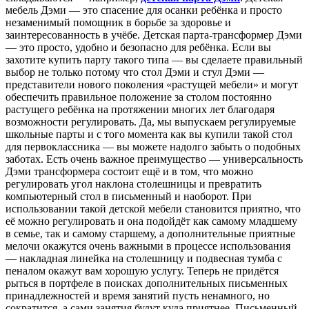
мебель Дэми — это спасение для осанки ребёнка и просто
незаменимый помощник в борьбе за здоровье и
заинтересованность в учёбе. Детская парта-трансформер Дэми
— это просто, удобно и безопасно для ребёнка. Если вы
захотите купить парту такого типа — вы сделаете правильный
выбор не только потому что стол Дэми и стул Дэми —
представители нового поколения «растущей мебели» и могут
обеспечить правильное положение за столом постоянно
растущего ребёнка на протяжении многих лет благодаря
возможности регулировать. Да, мы выпускаем регулируемые
школьные парты и с того момента как вы купили такой стол
для первоклассника — вы можете надолго забыть о подобных
заботах. Есть очень важное преимущество — универсальность
Дэми трансформера состоит ещё и в том, что можно
регулировать угол наклона столешницы и превратить
компьютерный стол в письменный и наоборот. При
использовании такой детской мебели становится приятно, что
её можно регулировать и она подойдёт как самому младшему
в семье, так и самому старшему, а дополнительные приятные
мелочи окажутся очень важными в процессе использования
— накладная линейка на столешницу и подвесная тумба с
пеналом окажут вам хорошую услугу. Теперь не придётся
рыться в портфеле в поисках дополнительных письменных
принадлежностей и время занятий пусть ненамного, но
сократится, а сами занятия будут куда приятнее. Письменный