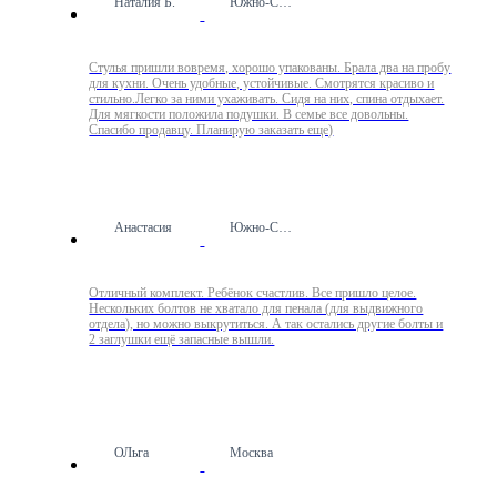
Наталия Б.
Южно-Сахалинск
Стулья пришли вовремя, хорошо упакованы. Брала два на пробу
для кухни. Очень удобные, устойчивые. Смотрятся красиво и
стильно.Легко за ними ухаживать. Сидя на них, спина отдыхает.
Для мягкости положила подушки. В семье все довольны.
Спасибо продавцу. Планирую заказать еще)
Анастасия
Южно-Сахалинск
Отличный комплект. Ребёнок счастлив. Все пришло целое.
Нескольких болтов не хватало для пенала (для выдвижного
отдела), но можно выкрутиться. А так остались другие болты и
2 заглушки ещё запасные вышли.
ОЛьга
Москва