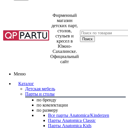
Фирменный
магазин
детских парт,
столов,
стульев и
кресел в
Южно-
Сахалинске.
Официальный
сайт
Меню
Каталог
Детская мебель
Парты и столы
по бренду
по комлектации
по размеру
Все парты Anatomica/Kinderzen
Парты Anatomica Classic
Парты Anatomica Kids