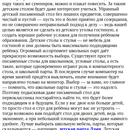
пару таких же сувениров, можно и плакат повесить. За таким
детским столом будет даже интереснее учиться. Убранный
детский письменный стол без лишних предметов, совершенно
чистый и пустой — пусть это и более приятно для созерцания,
но не совершенно неправильный подход к делу — ведь вашей
целью является не сделать из детского уголка гостиную, а
создать хорошие рабочие условия для получения ребёнком
образования. Детские столы и стулья — не мебель для
гостиной и они должны быть максимально подходящими
ребёнку. Огромный ассортимент школьных парт даёт
прекрасную возможность выбора. Существуют просто
письменные столы для школьников, угловые столы, а есть
такие, которые одновременно играют роль и компьютерного
стола, и школьной парты. В последнем случае компьютер на
время занятий придётся выключать, иначе внимание будет
направлено только на монитор. Выбор — за вами, но главное
— помнить, что школьные парты и стулья — это надолго.
Поэтому подыскивая даже письменный стол для
первоклассника постарайтесь найти то, что будет более
подходящим и в будущем. Если у вас двое или больше детей,
то просто стол и стул для ребёнка могут вас не устроить —
тогда возможно вам подойдёт стол для двоих детей, ведь это
экономнее, а при небольшой площади квартиры даже намного
удобнее. Лучше выбирать школьную мебель, парты, которые
складываются — например,
детская парта Дэми
. Детская