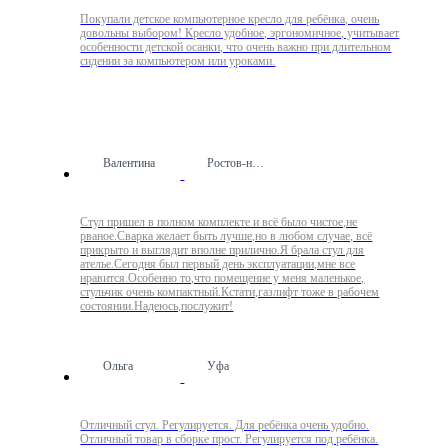
Покупали детское компьютерное кресло для ребёнка, очень
довольны выбором! Кресло удобное, эргономичное, учитывает
особенности детской осанки, что очень важно при длительном
сидении за компьютером или уроками.
Валентина
Ростов-на-Дону
Стул пришел в полном комплекте и всё было чистое,не
рваное.Сварка желает быть лучше,но в любом случае, всё
прикрыто и выглядит вполне прилично.Я брала стул для
ателье.Сегодня был первый день эксплуатации,мне все
нравится.Особенно то,что помещение у меня маленькое,
стульчик очень компактный.Кстати,газлифт тоже в рабочем
состоянии.Надеюсь,послужит!
Ольга
Уфа
Отличный стул. Регулируется. Для ребёнка очень удобно.
Отличный товар в сборке прост. Регулируется под ребёнка.