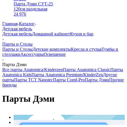
Парта Дэми СУТ-25
120см раздельная
24 976
Главная
-
Каталог
-
Детская мебель
Детская мебель
Домашний кабинет
Кухня и бар
-
Парты и Столы
Парты и Столы
Детские комплекты
Кресла и стулья
Тумбы и
стеллажи
Аксессуары
Освещение
-
Парты Дэми
Все парты Anatomica/Kinderzen
Парты Anatomica Classic
Парты
Anatomica Kids
Парты Anatomica Premium/KinderZen
Другие
парты
Парты TCT Nanotec
Парты Comf-Pro
Парты Дэми
Прочие
бренды
Парты Дэми