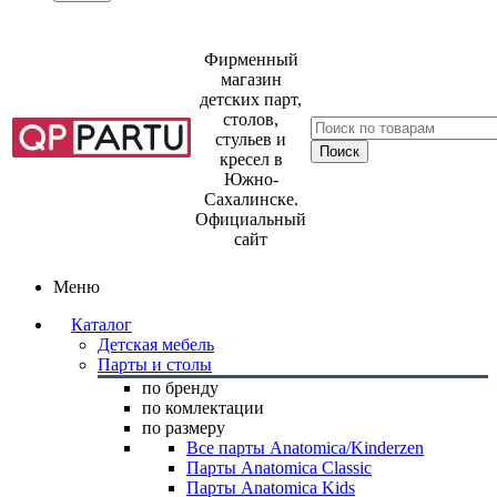
Фирменный
магазин
детских парт,
столов,
стульев и
кресел в
Южно-
Сахалинске.
Официальный
сайт
Меню
Каталог
Детская мебель
Парты и столы
по бренду
по комлектации
по размеру
Все парты Anatomica/Kinderzen
Парты Anatomica Classic
Парты Anatomica Kids