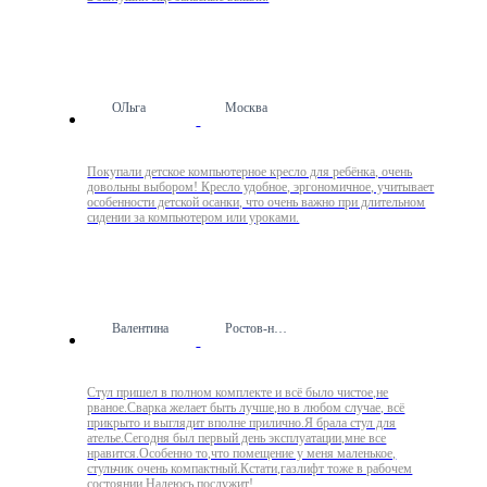
ОЛьга
Москва
Покупали детское компьютерное кресло для ребёнка, очень
довольны выбором! Кресло удобное, эргономичное, учитывает
особенности детской осанки, что очень важно при длительном
сидении за компьютером или уроками.
Валентина
Ростов-на-Дону
Стул пришел в полном комплекте и всё было чистое,не
рваное.Сварка желает быть лучше,но в любом случае, всё
прикрыто и выглядит вполне прилично.Я брала стул для
ателье.Сегодня был первый день эксплуатации,мне все
нравится.Особенно то,что помещение у меня маленькое,
стульчик очень компактный.Кстати,газлифт тоже в рабочем
состоянии.Надеюсь,послужит!