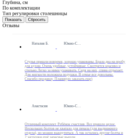
Глубина, см
По комплектации
Тип регулировки столешницы
Сбросить
Отзывы
Наталия Б.
Южно-Сахалинск
Стулья пришли вовремя, хорошо упакованы. Брала два на пробу
для кухни. Очень удобные, устойчивые. Смотрятся красиво и
стильно.Легко за ними ухаживать. Сидя на них, спина отдыхает.
Для мягкости положила подушки. В семье все довольны.
Спасибо продавцу. Планирую заказать еще)
Анастасия
Южно-Сахалинск
Отличный комплект. Ребёнок счастлив. Все пришло целое.
Нескольких болтов не хватало для пенала (для выдвижного
отдела), но можно выкрутиться. А так остались другие болты и
2 заглушки ещё запасные вышли.