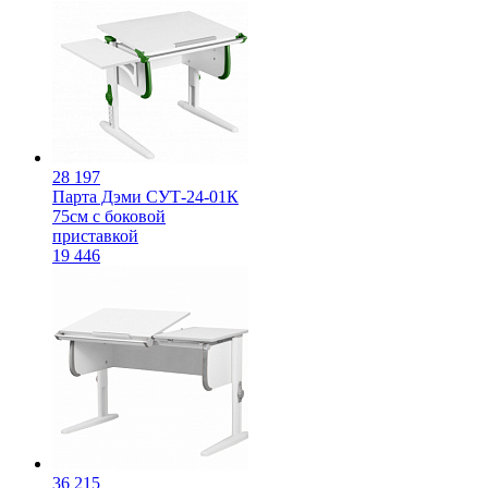
28 197
Парта Дэми СУТ-24-01К
75см с боковой
приставкой
19 446
36 215